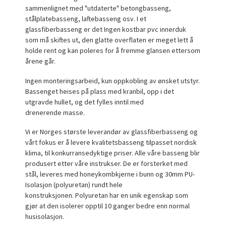
sammenlignet med "utdaterte" betongbasseng,
stålplatebasseng, laftebasseng osv. I et
glassfiberbasseng er det Ingen kostbar pvc innerduk
som må skiftes ut, den glatte overflaten er meget lett å
holde rent og kan poleres for å fremme glansen ettersom
årene går.
Ingen monteringsarbeid, kun oppkobling av ønsket utstyr.
Bassenget heises på plass med kranbil, opp i det
utgravde hullet, og det fylles inntil med
drenerende masse.
Vi er Norges største leverandør av glassfiberbasseng og
vårt fokus er å levere kvalitetsbasseng tilpasset nordisk
klima, til konkurransedyktige priser. Alle våre basseng blir
produsert etter våre instrukser. De er forsterket med
stål, leveres med honeykombkjerne i bunn og 30mm PU-
Isolasjon (polyuretan) rundt hele
konstruksjonen. Polyuretan har en unik egenskap som
gjør at den isolerer opptil 10 ganger bedre enn normal
husisolasjon.