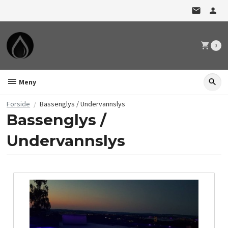
Gå
til
innholdet
0
Meny
Forside
Bassenglys / Undervannslys
Bassenglys /
Undervannslys