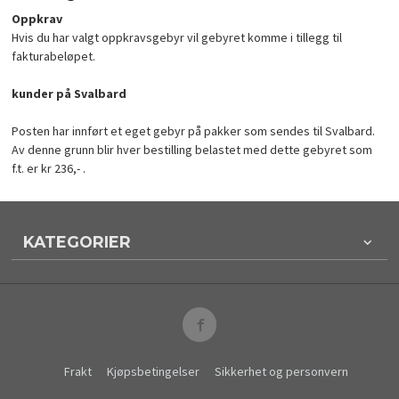
Oppkrav
Hvis du har valgt oppkravsgebyr vil gebyret komme i tillegg til
fakturabeløpet.
kunder på Svalbard
Posten har innført et eget gebyr på pakker som sendes til Svalbard.
Av denne grunn blir hver bestilling belastet med dette gebyret som
f.t. er kr 236,- .
KATEGORIER
Frakt
Kjøpsbetingelser
Sikkerhet og personvern