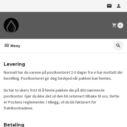
Gå
til
innholdet
0
Meny
Levering
Normalt har du varene på postkontoret 2-3 dager fra vi har mottatt din
bestilling. Postkontoret gir deg beskjed når pakken kan hentes.
Du har to ukers frist til å hente pakken din på ditt nærmeste
postkontor. Gjør du ikke det vil den bli returnert tilbake til oss. Dette
er Postens reglementer. I tillegg, vil du bli fakturert for
fraktkostnadene.
Betaling